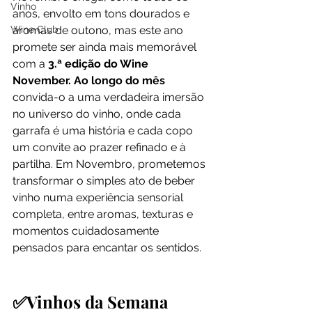
Vinho
anos, envolto em tons dourados e 
aromas de outono, mas este ano 
Wine Club
promete ser ainda mais memorável 
com a 
3.ª edição do Wine 
November. Ao longo do mês 
convida-o a uma verdadeira imersão 
no universo do vinho, onde cada 
garrafa é uma história e cada copo 
um convite ao prazer refinado e à 
partilha. Em Novembro, prometemos 
transformar o simples ato de beber 
vinho numa experiência sensorial 
completa, entre aromas, texturas e 
momentos cuidadosamente 
pensados para encantar os sentidos.
✅Vinhos da Semana