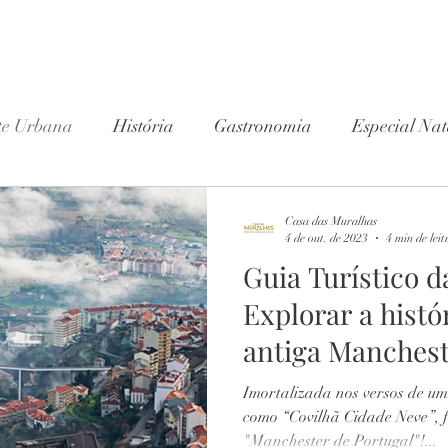
te Urbana
História
Gastronomia
Especial Nat
Wine Club
Casa das Muralhas
4 de out. de 2023
4 min de leit
Guia Turístico d
Explorar a histó
antiga Manchest
Imortalizada nos versos de u
como “Covilhã Cidade Neve”, f
"Manchester de Portugal"!...