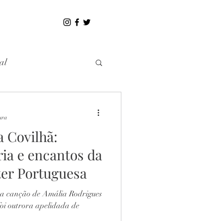
al
ura
a Covilhã:
ria e encantos da
er Portuguesa
ma canção de Amália Rodrigues
oi outrora apelidada de