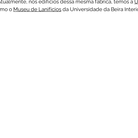
 Atualmente, nos edifícios dessa mesma fábrica, temos a 
U
omo o 
Museu de Lanifícios
 da Universidade da Beira Interio