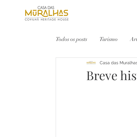
Todos os posts
Turismo
Ar
Serra da Estrela
Casa das Muralha
Vinho
Breve his