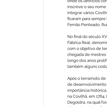
onde os lanifícios c
inscreve o seu nome 
integrar vários Covil
ficaram para sempre l
Fernão Penteado, Rui 
No final do século XV
Fábrica Real, denomin
com o objetivo de te
chegada de mestres t
longo dos anos proli
também alguns costu
Após o terramoto de 
de desenvolvimento n
importância históric
na Covilhã, em 1764, 
Degoldra, na qual fo