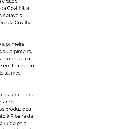
a cidade 
a Covilhã, a 
s notáveis 
êro da Covilhã, 
 a primeira 
da Carpinteira, 
aterra. Com a 
e em força e ao 
a lã, mas 
traça um plano 
grande 
os produzidos 
to à Ribeira da 
a ruído pela 