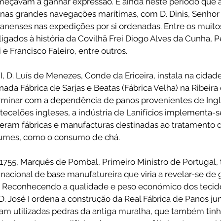
omeçavam a ganhar expressão. É ainda neste período que 
nas grandes navegações marítimas, com D. Dinis, Senhor d
hanenses nas expedições por si ordenadas. Entre os muito
igados à história da Covilhã Frei Diogo Alves da Cunha, P
e Francisco Faleiro, entre outros. 
I, D. Luís de Menezes, Conde da Ericeira, instala na cidade
ada Fábrica de Sarjas e Beatas (Fábrica Velha) na Ribeira 
rminar com a dependência de panos provenientes de Ingl
ecelões ingleses, a indústria de Lanifícios implementa-s
feram fábricas e manufacturas destinadas ao tratamento d
mes, como o consumo de chá.   
1755, Marquês de Pombal, Primeiro Ministro de Portugal, 
acional de base manufatureira que viria a revelar-se de 
a. Reconhecendo a qualidade e peso económico dos tecid
D. José I ordena a construção da Real Fábrica de Panos jun
ram utilizadas pedras da antiga muralha, que também tinh