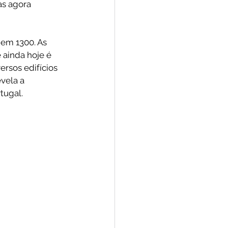
as agora 
 em 1300. As 
 ainda hoje é 
ersos edifícios 
vela a 
ugal.  