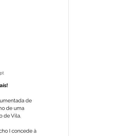
pt
ís! 
ocumentada de 
omo de uma 
 de Vila. 
cho I concede à 