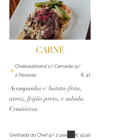
CARNE
Chateaubriand c/ Camarão p/
2 Pessoas
€ 47
Acompanha c/ batata-frita,
arroz, feijão preto, e salada.
Crustáceos.
Grelhada do Chef p/ 2 pax
€ 41,50