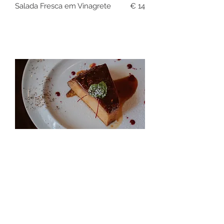
Salada Fresca em Vinagrete
€ 14
SOBREMESAS
Brownie de Chocolate c/ Noz e
Sorvete de Tangerina
€ 6