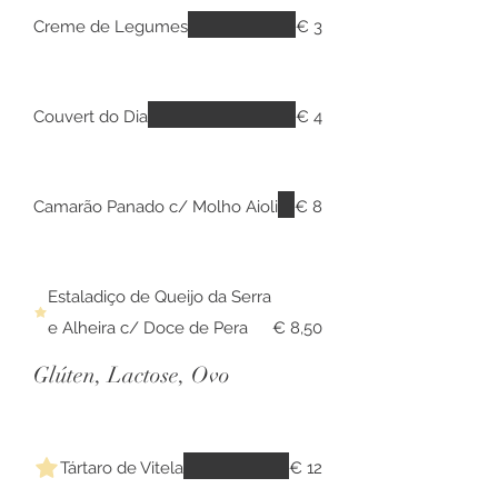
Creme de Legumes
€ 3
Couvert do Dia
€ 4
Camarão Panado c/ Molho Aioli
€ 8
Estaladiço de Queijo da Serra
e Alheira c/ Doce de Pera
€ 8,50
Glúten, Lactose, Ovo
Tártaro de Vitela
€ 12